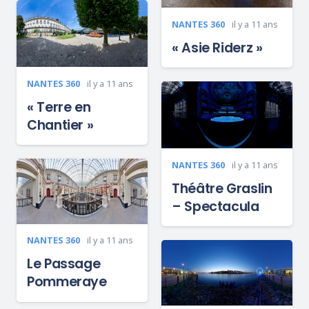
NANTES 360
il y a 11 ans
« Asie Riderz »
NANTES 360
il y a 11 ans
« Terre en
Chantier »
NANTES 360
il y a 11 ans
Théâtre Graslin
– Spectacula
NANTES 360
il y a 11 ans
Le Passage
Pommeraye