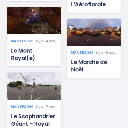
L’Aéroflorale
NANTES 360
il y a 14 ans
Le Mont
NANTES 360
il y a 16 ans
Royal(e)
Le Marché de
Noël
NANTES 360
il y a 17 ans
Le Scaphandrier
Géant – Royal