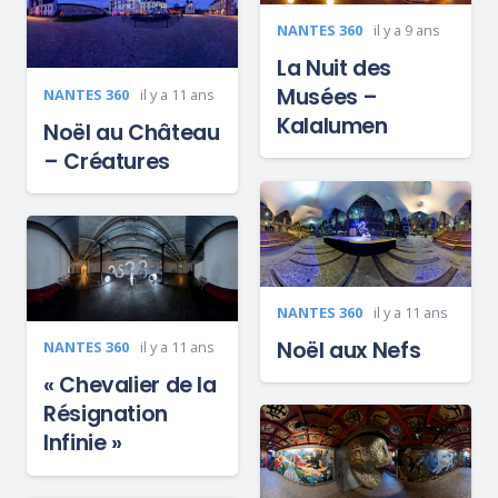
NANTES 360
il y a 9 ans
La Nuit des
Musées –
NANTES 360
il y a 11 ans
Kalalumen
Noël au Château
– Créatures
NANTES 360
il y a 11 ans
Noël aux Nefs
NANTES 360
il y a 11 ans
« Chevalier de la
Résignation
Infinie »