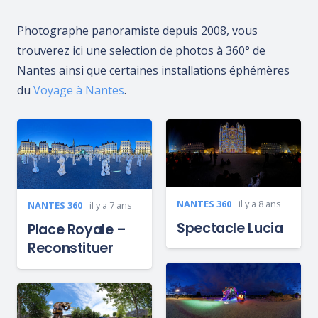
Photographe panoramiste depuis 2008, vous
trouverez ici une selection de photos à 360° de
Nantes ainsi que certaines installations éphémères
du
Voyage à Nantes
.
NANTES 360
il y a 8 ans
NANTES 360
il y a 7 ans
Spectacle Lucia
Place Royale –
Reconstituer