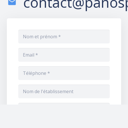
contact@panosp
mail