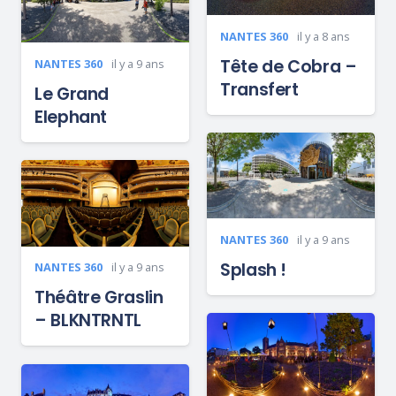
NANTES 360
il y a 8 ans
Tête de Cobra –
NANTES 360
il y a 9 ans
Transfert
Le Grand
Elephant
NANTES 360
il y a 9 ans
Splash !
NANTES 360
il y a 9 ans
Théâtre Graslin
– BLKNTRNTL