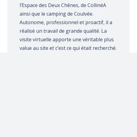
l’Espace des Deux Chênes, de CollinéA
ainsi que le camping de Coulvée.
Autonome, professionnel et proactif, il a
réalisé un travail de grande qualité. La
visite virtuelle apporte une véritable plus
value au site et c’est ce qui était recherché.
Céline Perrier
Chargée de communication -
Commune de Chemillé-en-Anjou
Nous avons fait appel aux services de
Cédric Robergeaud pour réaliser une