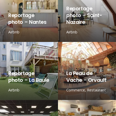
Reportage
Reportage
photo – Saint-
photo – Nantes
Nazaire
Airbnb
Airbnb
Reportage
La Peau de
photo – La Baule
Vache – Orvault
Airbnb
Commerce
,
Restaurant