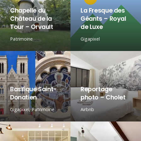
Chapelle du
La Fresque des
Château de la
Géants – Royal
Tour – Orvault
de Luxe
Patrimoine
Gigapixel
Basilique Saint-
Reportage
Donatien
photo – Cholet
Gigapixel
,
Patrimoine
Airbnb