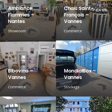
Ambiance
Chais Saint-
Flammes –
François –
Nantes
Vannes
Showroom
Commerce
Bibovino –
MondialBox –
Vannes
Vannes
Commerce
Stockage