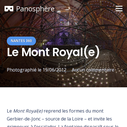
Panosphère
NANTES 360
Le Mont Royal(e)
Photographié le
19/06/2012
Aucun commentaire
Le
Mont Royal(e)
reprend les formes du mont
Gerbier-de-Jonc – source de la Loire – et invite les
grimpeurs à l’escalader. La fontaine disparaît sous le