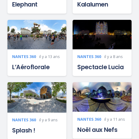
Elephant
Kalalumen
NANTES 360
il y a 13 ans
NANTES 360
il y a 8 ans
L’Aéroflorale
Spectacle Lucia
NANTES 360
il y a 11 ans
NANTES 360
il y a 9 ans
Noël aux Nefs
Splash !