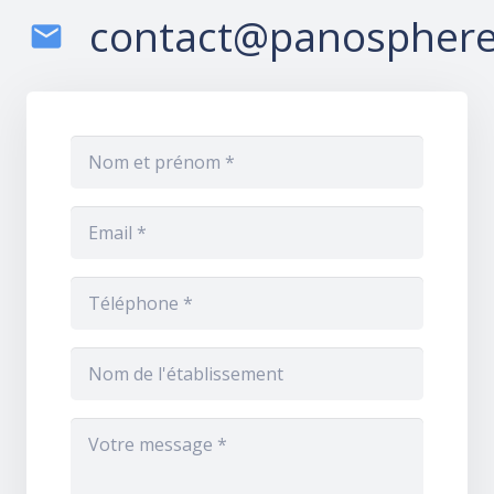
contact@panosphere
mail