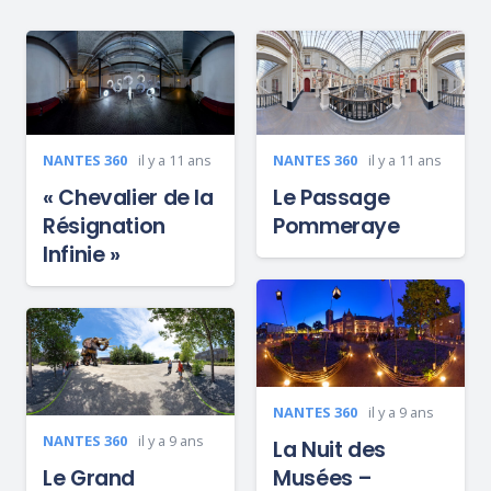
NANTES 360
il y a 11 ans
NANTES 360
il y a 11 ans
« Chevalier de la
Le Passage
Résignation
Pommeraye
Infinie »
NANTES 360
il y a 9 ans
NANTES 360
il y a 9 ans
La Nuit des
Le Grand
Musées –