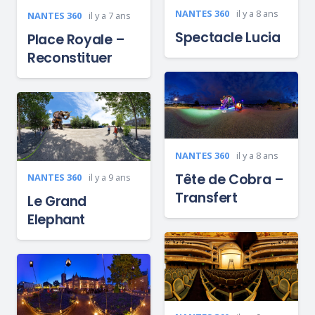
NANTES 360
il y a 8 ans
NANTES 360
il y a 7 ans
Spectacle Lucia
Place Royale –
Reconstituer
NANTES 360
il y a 8 ans
Tête de Cobra –
NANTES 360
il y a 9 ans
Transfert
Le Grand
Elephant