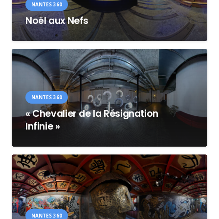
NANTES 360
Noël aux Nefs
NANTES 360
« Chevalier de la Résignation
Infinie »
NANTES 360