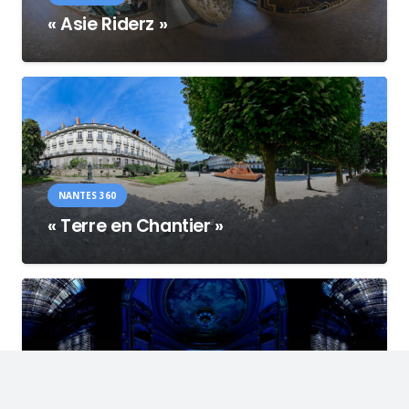
« Asie Riderz »
NANTES 360
« Terre en Chantier »
NANTES 360