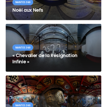
NANTES 360
Noël aux Nefs
NANTES 360
« Chevalier de la Résignation
Infinie »
NANTES 360