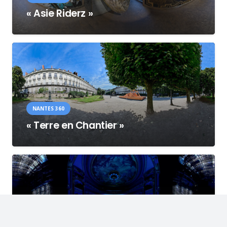
« Asie Riderz »
NANTES 360
« Terre en Chantier »
NANTES 360