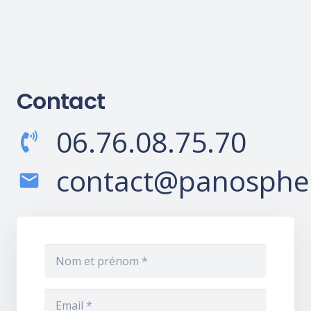
Contact
06.76.08.75.70
contact@panospher
mail